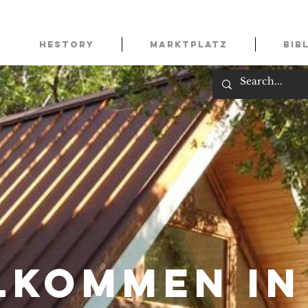
HESTORY
Marktplatz
Bib
lkommen in