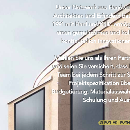
Unser Netzwerk aus Handwer
Architekten und Erfindern bau
1991 mit Hanf und Kalk. ermög
einen gemeinsamen und koll
kontinuierlich Innovatione
Wählen Sie uns als Ihren Part
und seien Sie versichert, dass
Team bei jedem Schritt zur S
Projektspezifikation übe
Budgetierung, Materialauswahl,
Schulung und Aus
IN KONTAKT KOMM