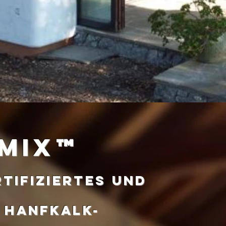
-mix™
rtifiziertes und
 Hanfkalk-