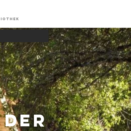
liothek
 der