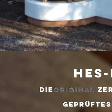
hes
Die
Original
Ze
geprüftes