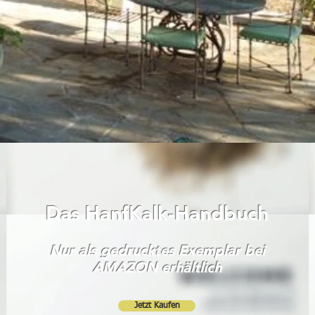
Das HanfKalk-Handbuch
Nur als gedrucktes Exemplar bei
AMAZON erhältlich
Jetzt Kaufen