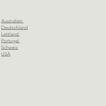
Australien
Deutsc
hland
Lettla
nd
Portugal
Sch
weiz
USA