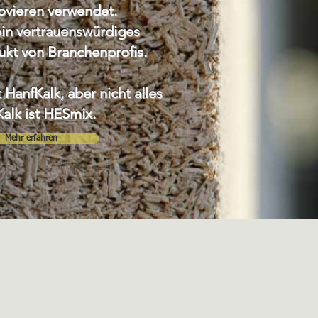
ovieren verwendet.
ein vertrauenswürdiges
kt von Branchenprofis.
 HanfKalk, aber nicht alles
alk ist HESmix.
Mehr erfahren