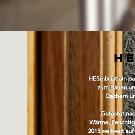
H
HESmix ist ein pa
zum Bauen un
Dächern u
Getestet nac
Wärme, Feuchtigk
2013 weltweit au