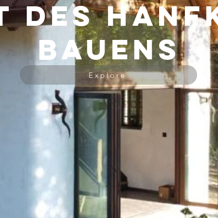
t des HANF
Bauens
Explore