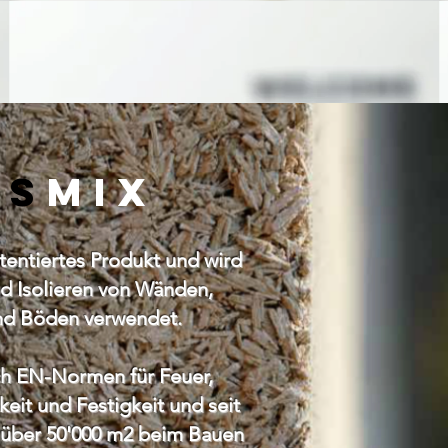
ES
mix
tentiertes Produkt und wird
d Isolieren von Wänden,
nd Böden verwendet.
h EN-Normen für Feuer,
eit und Festigkeit und seit
f über 50'000 m2 beim Bauen