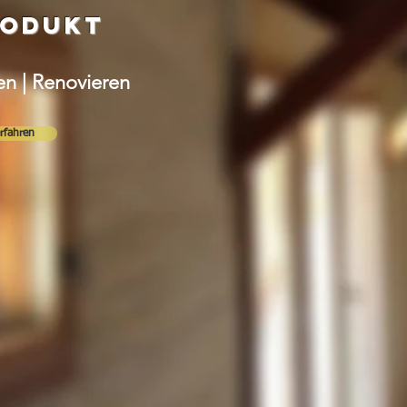
rodukt
ren | Renovieren
rfahren