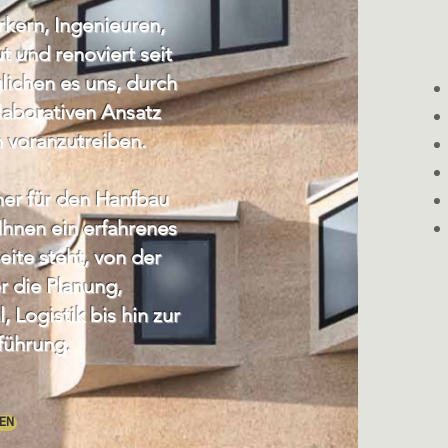
kern, Ingenieuren,
t und renoviert seit
lichen es uns, durch
aborativen Ansatz
n voranzutreiben.
ner für den Hanfbau
 Ihnen ein erfahrenes
eite steht, von der
r die Planung,
 Logistik bis hin zur
führung.
EN