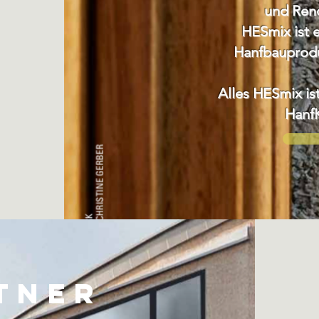
und Ren
HESmix ist 
Hanfbauprodu
Alles HESmix ist
HanfK
tner