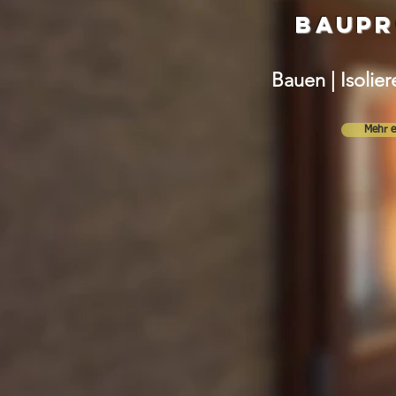
Baup
Bauen | Isolie
Mehr e