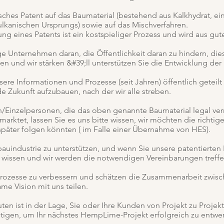
ches Patent auf das Baumaterial (bestehend aus Kalkhydrat, ei
lkanischen Ursprungs) sowie auf das Mischverfahren.
ng eines Patents ist ein kostspieliger Prozess und wird aus g
ge Unternehmen daran, die Öffentlichkeit daran zu hindern, die
 und wir stärken &#39;ll unterstützen Sie die Entwicklung der
ere Informationen und Prozesse (seit Jahren) öffentlich getei
 Zukunft aufzubauen, nach der wir alle streben.
/Einzelpersonen, die das oben genannte Baumaterial legal ver
rktet, lassen Sie es uns bitte wissen, wir möchten die richtige
e später folgen könnten ( im Falle einer Übernahme von HES).
fbauindustrie zu unterstützen, und wenn Sie unsere patentiert
h wissen und wir werden die notwendigen Vereinbarungen treffe
 Prozesse zu verbessern und schätzen die Zusammenarbeit zwis
me Vision mit uns teilen.
en ist in der Lage, Sie oder Ihre Kunden von Projekt zu Projek
ötigen, um Ihr nächstes HempLime-Projekt erfolgreich zu entwe