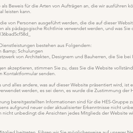
e als Beweis für die Arten von Aufträgen an, die wir ausführen 
l leisten kann.
n, die von Personen ausgeführt werden, die die auf dieser Websi
n als pädagogische Richtlinie verwendet werden, und was Sie dam
136bad5cf58d_
ienstleistungen bestehen aus Folgendem:
en &amp; Schulungen
zwerk von Architekten, Designern und Bauherren, die Sie bei I
 akzeptieren, stimmen Sie zu, dass Sie die Website vollständ
in Kontaktformular senden.
und alles andere, was auf dieser Website präsentiert wird, ist e
ht verwendet werden, es sei denn, es wurde die Zustimmung der
chung bereitgestellten Informationen sind für die HES-Gruppe z
ens aufgrund neuer oder aktualisierter Erkenntnisse nicht unbe
n nicht unbedingt die Ansichten jedes Mitglieds der Website wi
tglied beitreten, führen wir Sie möglicherweise auf unserer N