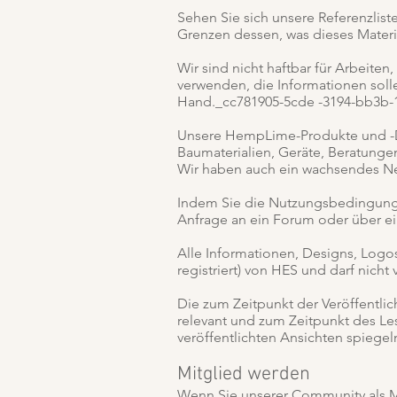
Sehen Sie sich unsere Referenzlist
Grenzen dessen, was dieses Materia
Wir sind nicht haftbar für Arbeite
verwenden, die Informationen solle
Hand._cc781905-5cde -3194-bb3b-
Unsere HempLime-Produkte und -D
Baumaterialien, Geräte, Beratung
Wir haben auch ein wachsendes Net
Indem Sie die Nutzungsbedingungen
Anfrage an ein Forum oder über e
Alle Informationen, Designs, Logos 
registriert) von HES und darf nic
Die zum Zeitpunkt der Veröffentli
relevant und zum Zeitpunkt des Les
veröffentlichten Ansichten spiegel
Mitglied werden
Wenn Sie unserer Community als Mi