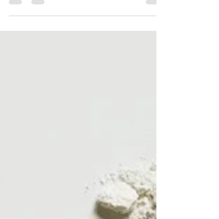
Von Jennerly Pershouse Wo Wissen Weisheit ermöglicht
„Wissen ohne Anwendung ist einfach Wissen.“ Das
Wissen auf das eigene Leben...