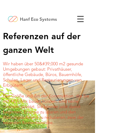
Hanf Eco Systems
Referenzen auf der
ganzen Welt
Wir haben über 50&#39;000 m2 gesunde
Umgebungen gebaut: Privathäuser,
öffentliche Gebäude, Büros, Bauernhöfe,
Schulen, Lager und Restaurierungen von
Erbgütern.
Der Größe und Art der Konstruktion, die Sie
mit HES-Mix bauen können, sind keine
Grenzen gesetzt. Sie können jetzt damit
beginnen, Energie zu sparen und den
Wartungsaufwand zu reduzieren, zwei der
teuersten Kostenbereiche.