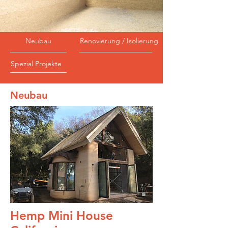
Neubau
Renovierung / Isolierung
Spezial Projekte
Neubau
Hemp Mini House