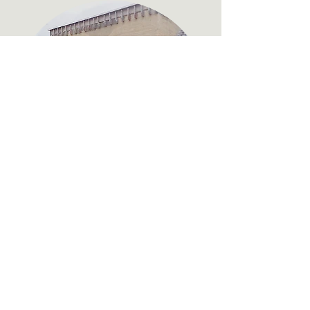
Kleines Gebäude
Antwerpen - Belgien - 2011
Komplettsanierung eines kleinen
Gebäudes mit HES-Mix für Wände und
Dach.
Spezial Projekte