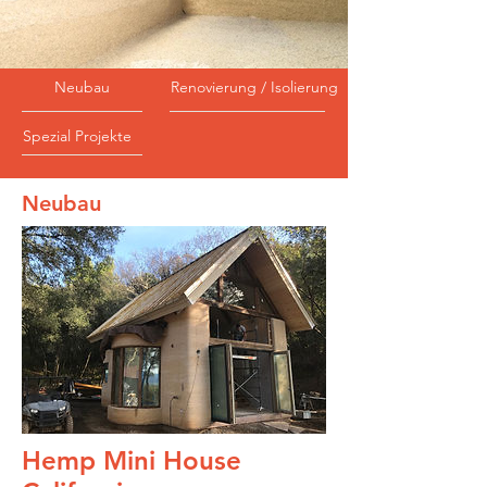
Neubau
Renovierung / Isolierung
Spezial Projekte
Neubau
Hemp Mini House