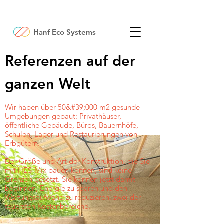
Hanf Eco Systems
Referenzen auf der
ganzen Welt
Wir haben über 50&#39;000 m2 gesunde
Umgebungen gebaut: Privathäuser,
öffentliche Gebäude, Büros, Bauernhöfe,
Schulen, Lager und Restaurierungen von
Erbgütern.
Der Größe und Art der Konstruktion, die Sie
mit HES-Mix bauen können, sind keine
Grenzen gesetzt. Sie können jetzt damit
beginnen, Energie zu sparen und den
Wartungsaufwand zu reduzieren, zwei der
teuersten Kostenbereiche.