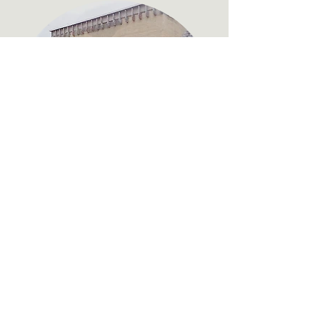
Kleines Gebäude
Antwerpen - Belgien - 2011
Komplettsanierung eines kleinen
Gebäudes mit HES-Mix für Wände und
Dach.
Spezial Projekte