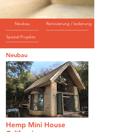
Neubau
Renovierung / Isolierung
Spezial Projekte
Neubau
Hemp Mini House