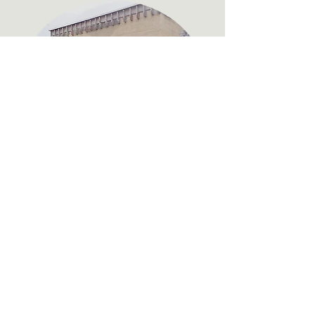
Kleines Gebäude
Antwerpen - Belgien - 2011
Komplettsanierung eines kleinen
Gebäudes mit HES-Mix für Wände und
Dach.
Spezial Projekte