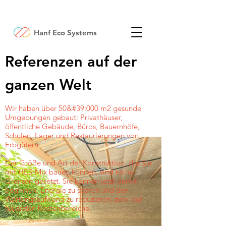
Hanf Eco Systems
Referenzen auf der
ganzen Welt
Wir haben über 50&#39;000 m2 gesunde
Umgebungen gebaut: Privathäuser,
öffentliche Gebäude, Büros, Bauernhöfe,
Schulen, Lager und Restaurierungen von
Erbgütern.
Der Größe und Art der Konstruktion, die Sie
mit HES-Mix bauen können, sind keine
Grenzen gesetzt. Sie können jetzt damit
beginnen, Energie zu sparen und den
Wartungsaufwand zu reduzieren, zwei der
teuersten Kostenbereiche.